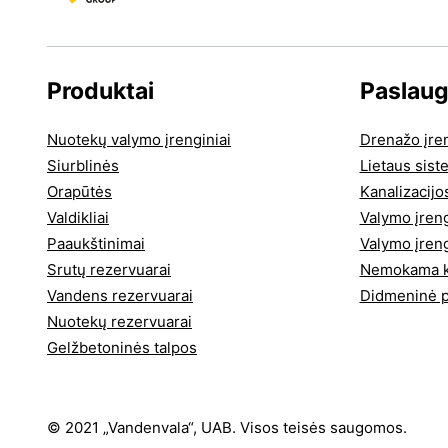
Produktai
Paslau
Nuotekų valymo įrenginiai
Drenažo įre
Siurblinės
Lietaus sis
Orapūtės
Kanalizacijo
Valdikliai
Valymo įren
Paaukštinimai
Valymo įren
Srutų rezervuarai
Nemokama ko
Vandens rezervuarai
Didmeninė 
Nuotekų rezervuarai
Gelžbetoninės talpos
© 2021 „Vandenvala“, UAB. Visos teisės saugomos.