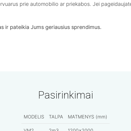
rezervuarus prie automobilio ar priekabos. Jei pageidauja
s ir pateikia Jums geriausius sprendimus.
Pasirinkimai
MODELIS
TALPA
MATMENYS (mm)
VM2
2m3
1200x2000