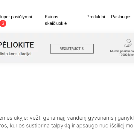
Super pasiūlymai
Kainos
Produktai
Paslaugos
3
skaičiuoklė
S
mės ūkyje: vežti geriamąjį vandenį gyvūnams į ganyklas
s, kurios sustiprina talpyklą ir apsaugo nuo išsiliejim