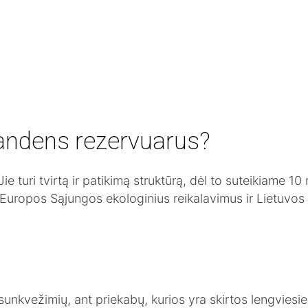
vandens rezervuarus?
ie turi tvirtą ir patikimą struktūrą, dėl to suteikiame 1
ius Europos Sąjungos ekologinius reikalavimus ir Lietuvo
sunkvežimių, ant priekabų, kurios yra skirtos lengvie