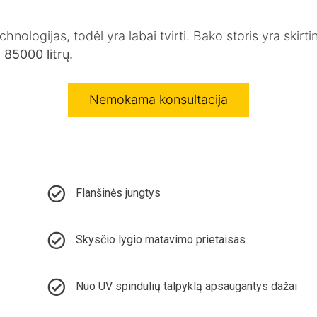
lės
o įrenginys
klos
alpos
Srutų rezervuarai
Riebalų atskirtuvai
Stiklinto plieno talpyklos
Polietileno talpyklos
Vandens rezervuarai
Aeracijos komplektai
Cinkuoto plieno talpyklos
Moduliniai pastatai
nologijas, todėl yra labai tvirti. Bako storis yra skirt
i
85000 litrų.
imas
gimas
Naftos/riebalų gaudyklių montavimas
Nemokama konsultacija
Rezervuarų/talpų montavimas
Drenažo sistemos įrengimas
Nemokama konsultacija
Flanšinės jungtys
Skysčio lygio matavimo prietaisas
Nuo UV spindulių talpyklą apsaugantys dažai