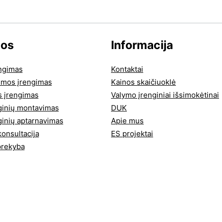
gos
Informacija
ngimas
Kontaktai
temos įrengimas
Kainos skaičiuoklė
s įrengimas
Valymo įrenginiai išsimokėtinai
ginių montavimas
DUK
ginių aptarnavimas
Apie mus
nsultacija
ES projektai
prekyba