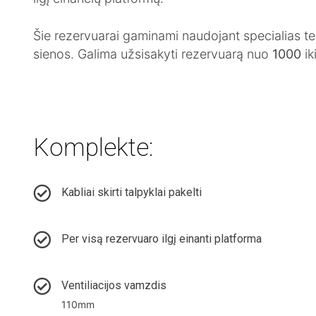
PRODUKTAI
Konusiniai paaukštinimai
Nuotekų rezervuarai
Naftos gaudyklės
Nuotekų valymo įrenginiai
Kombinuotas mechaninis nuotekų parengtinio valymo įrenginys
Konteinerinės talpyklos
Riebalų gaudyk
Kombinuotas automatinis nuotekų parengtinio valym
Plastikinės talpy
Gelžbetoninės t
PASLAUGOS
Šie rezervuarai gaminami naudojant specialias tech
sienos. Galima užsisakyti rezervuarą nuo
1000
ik
Valymo įrenginių montavimas
Lietaus sistemos įrengimas
Nuotekų išvežimas
Valymo įrenginių aptarnav
Vietinės kanalizacijos įren
DIDMENINĖ PREKYBA
ES PROJEKTAI
Komplekte:
Kabliai skirti talpyklai pakelti
Per visą rezervuaro ilgį einanti platforma
Ventiliacijos vamzdis
110mm