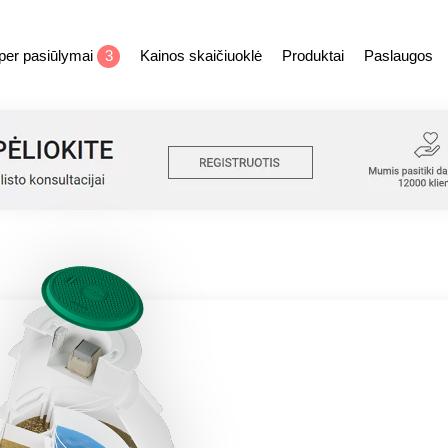
per pasiūlymai
3
Kainos skaičiuoklė
Produktai
Paslaugos
S
valymo įrenginiai, talpos, i