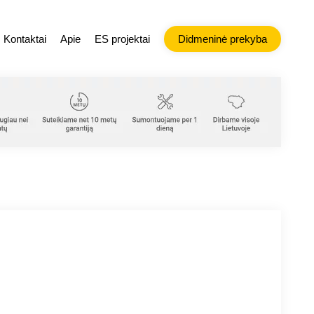
Kontaktai
Apie
ES projektai
Didmeninė prekyba
nžineriniai tinklai