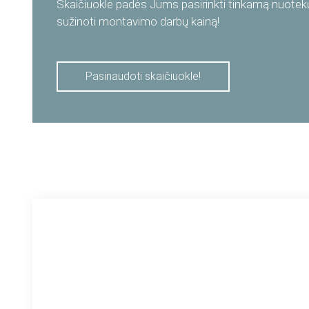
Skaičiuoklė padės Jums pasirinkti tinkamą nuotekų 
sužinoti montavimo darbų kainą!
Pasinaudoti skaičiuokle!