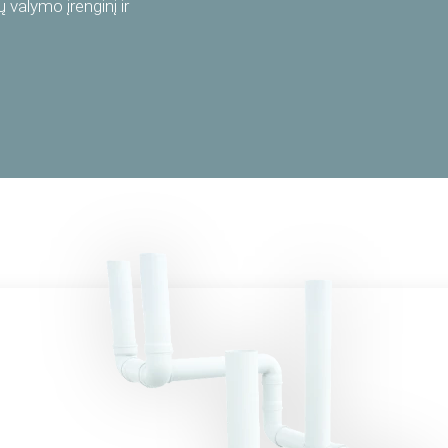
valymo įrenginį ir