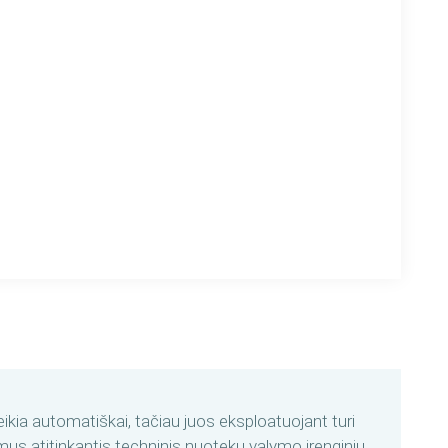
eikia automatiškai, tačiau juos eksploatuojant turi
mus atitinkantis techninis nuotekų valymo įrenginių