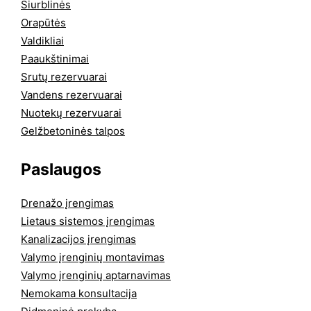
Siurblinės
Orapūtės
Valdikliai
Paaukštinimai
Srutų rezervuarai
Vandens rezervuarai
Nuotekų rezervuarai
Gelžbetoninės talpos
Paslaugos
Drenažo įrengimas
Lietaus sistemos įrengimas
Kanalizacijos įrengimas
Valymo įrenginių montavimas
Valymo įrenginių aptarnavimas
Nemokama konsultacija