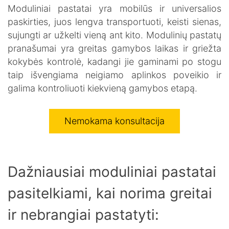
PRODUKTAI
Moduliniai pastatai yra mobilūs ir universalios
Konusiniai paaukštinimai
Nuotekų valymo įrenginiai
Kombinuotas mechaninis nuotekų parengtinio valymo įrenginys
Stiklinto plieno talpyklos
Konteinerinės talpyklos
Kombinuotas automatinis nuotekų parengtinio valymo įrenginys
Cinkuoto plieno talpyklos
paskirties, juos lengva transportuoti, keisti sienas,
PASLAUGOS
sujungti ar užkelti vieną ant kito. Modulinių pastatų
Naftos/riebalų gaudyklių montavimas
Valymo įrenginių montavimas
Nemokama konsultacija
Lietaus sistemos įrengimas
Valymo įrenginių aptarnavimas
Rezervuarų/talpų montavimas
Drenažo sistemos įrengimas
Vietinės kanalizacijos įrengimas
DIDMENINĖ PREKYBA
pranašumai yra greitas gamybos laikas ir griežta
kokybės kontrolė, kadangi jie gaminami po stogu
ES PROJEKTAI
taip išvengiama neigiamo aplinkos poveikio ir
galima kontroliuoti kiekvieną gamybos etapą.
Nemokama konsultacija
Dažniausiai moduliniai pastatai
pasitelkiami, kai norima greitai
ir nebrangiai pastatyti: