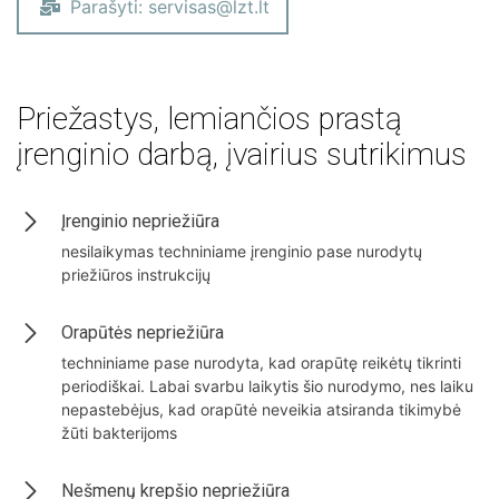
Parašyti: servisas@lzt.lt
Priežastys, lemiančios prastą
įrenginio darbą, įvairius sutrikimus
Įrenginio nepriežiūra
nesilaikymas techniniame įrenginio pase nurodytų
priežiūros instrukcijų
Orapūtės nepriežiūra
techniniame pase nurodyta, kad orapūtę reikėtų tikrinti
periodiškai. Labai svarbu laikytis šio nurodymo, nes laiku
nepastebėjus, kad orapūtė neveikia atsiranda tikimybė
žūti bakterijoms
Nešmenų krepšio nepriežiūra