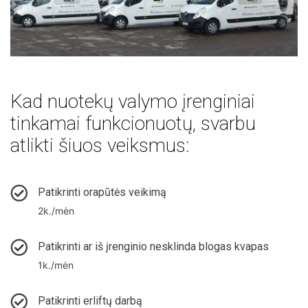
Kad nuotekų valymo įrenginiai
tinkamai funkcionuotų, svarbu
atlikti šiuos veiksmus:
Patikrinti orapūtės veikimą
2k./mėn
Patikrinti ar iš įrenginio nesklinda blogas kvapas
1k./mėn
Patikrinti erliftų darbą