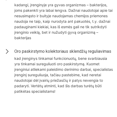
kadangi, įrenginyje yra gyvas organizmas – bakterijos,
joms pakenkti yra labai lengva. Dažnai naudotojai apie tai
nesusimąsto ir buityje naudojamas chemijos priemones
naudoja ne taip, kaip nurodyta ant pakuotės, t.y. dažnai
padauginami kiekiai, kas iš esmės gali ne tik sutrikdyti
įrenginio veiklą, bet ir nužudyti gyvą organizmą –
bakterijas
Oro paskirstymo kolektoriaus sklendžių reguliavimas
kad įrenginys tinkamai funkcionuotų, bene svarbiausia
yra tinkamai sureguliuoti oro paskirstymą. Kuomet
įrenginiui atliekami paleidimo derinimo darbai, specialistas
įrenginį sureguliuoja, tačiau pastebime, kad neretai
naudotojai dėl įvairių priežasčių ir patys nevengia to
padaryti. Vertėtų atminti, kad šis darbas turėtų būti
patikėtas specialistams!