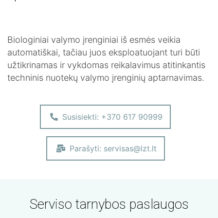
PRODUKTAI
Konusiniai paaukštinimai
Nuotekų valymo įrenginiai
Kombinuotas mechaninis nuotekų parengtinio valymo įrenginys
Stiklinto plieno talpyklos
Konteinerinės talpyklos
Kombinuotas automatinis nuotekų parengtinio valymo įrenginys
Cinkuoto plieno talpyklos
PASLAUGOS
Naftos/riebalų gaudyklių montavimas
Valymo įrenginių montavimas
Nemokama konsultacija
Lietaus sistemos įrengimas
Valymo įrenginių aptarnavimas
Rezervuarų/talpų montavimas
Drenažo sistemos įrengimas
Vietinės kanalizacijos įrengimas
Biologiniai valymo įrenginiai iš esmės veikia
DIDMENINĖ PREKYBA
automatiškai, tačiau juos eksploatuojant turi būti
užtikrinamas ir vykdomas reikalavimus atitinkantis
ES PROJEKTAI
techninis nuotekų valymo įrenginių aptarnavimas.
Susisiekti: +370 617 90999
Parašyti: servisas@lzt.lt
Serviso tarnybos paslaugos