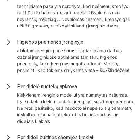
techniniame pase yra nurodyta, kad nešmenų krepšys
turi būti tikrinamas ir esant poreikiui išvalomas nuo
neyrančių medžiagų. Nevalomas nešmenų krepšys gali
užkišti groteles, sutrikdyti sklandų įrenginio darbą
Higienos priemonės įrenginyje
atlikdami įrenginių priežiūros ir aptarnavimo darbus,
dažnai įrenginiuose aptinkame tam tikrų higienos
priemonių, kurių įrenginys negali apdoroti. Vertėtų
prisiminti, kad tokiems dalykams vieta – šiukšliadėžėje!
Per didelė nuotekų apkrova
kiekvienam įrenginio modeliui yra numatytas našumas,
t.y. su kokiu kiekiu nuotekų įrenginys susidoroja per parą.
Ne retai pasitaiko, kad naudotojai nepaiso šių parametrų
ir skalbia, plauna ir atlieka kitus buities darbus itin
dideliais kiekiais
Per dideli buitinės chemijos kiekiai