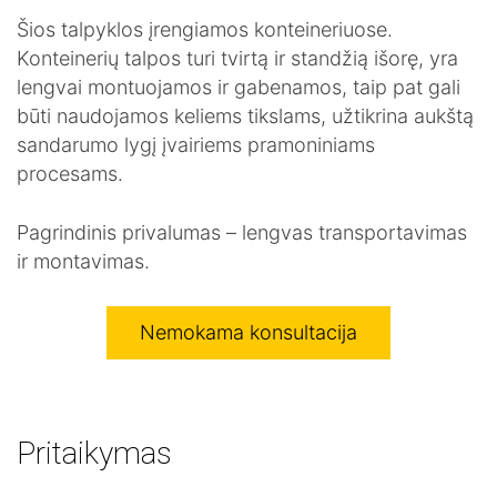
PRODUKTAI
Šios talpyklos įrengiamos konteineriuose.
Konusiniai paaukštinimai
Kombinuotas mechaninis nuotekų parengtinio valymo įrenginys
Nuotekų valymo įrenginiai
Stiklinto plieno talpyklos
Konteinerinės talpyklos
Kombinuotas automatinis nuotekų parengtinio valymo įrenginys
Cinkuoto plieno talpyklos
PASLAUGOS
Konteinerių talpos turi tvirtą ir standžią išorę, yra
lengvai montuojamos ir gabenamos, taip pat gali
Naftos/riebalų gaudyklių montavimas
Valymo įrenginių montavimas
Nemokama konsultacija
Lietaus sistemos įrengimas
Valymo įrenginių aptarnavimas
Rezervuarų/talpų montavimas
Drenažo sistemos įrengimas
Vietinės kanalizacijos įrengimas
DIDMENINĖ PREKYBA
būti naudojamos keliems tikslams, užtikrina aukštą
sandarumo lygį įvairiems pramoniniams
ES PROJEKTAI
procesams.
Pagrindinis privalumas – lengvas transportavimas
ir montavimas.
Nemokama konsultacija
Pritaikymas